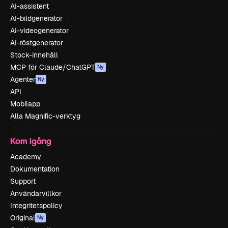
AI-assistent
AI-bildgenerator
AI-videogenerator
AI-röstgenerator
Stock-innehåll
MCP för Claude/ChatGPT
Ny
Agenter
Ny
API
Mobilapp
Alla Magnific-verktyg
Kom igång
Academy
Dokumentation
Support
Användarvillkor
Integritetspolicy
Original
Ny