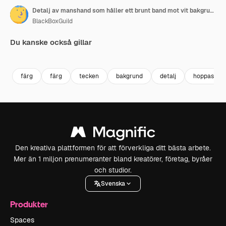
Detalj av manshand som håller ett brunt band mot vit bakgrund
BlackBoxGuild
Du kanske också gillar
Premium
Premium
Premium
Premium
färg
färg
tecken
bakgrund
detalj
hoppas
Den kreativa plattformen för att förverkliga ditt bästa arbete.
Mer än 1 miljon prenumeranter bland kreatörer, företag, byråer
och studior.
Svenska
Produkter
Spaces