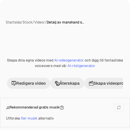
Startsida
/
Stock
/
Videor
/
Detalj av manshand s…
Skapa dina egna videos med
AI-videogenerator
och lägg till fantastiska
Premie
voiceovers med vår
AI-röstgenerator
Redigera video
Återskapa
Skapa videoprojek
Rekommenderad gratis musik
Utforska
fler musik
alternativ