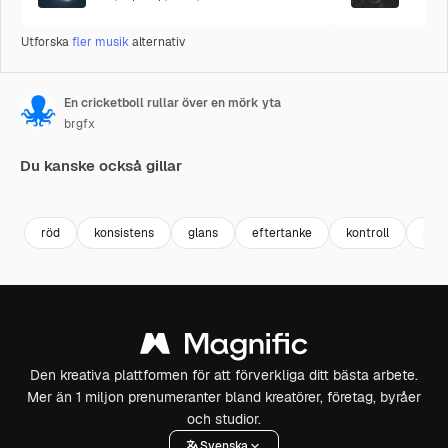
Utforska
fler musik
alternativ
En cricketboll rullar över en mörk yta
brgfx
Du kanske också gillar
Premium
Premium
Premium
Premium
röd
konsistens
glans
eftertanke
kontroll
mön
Den kreativa plattformen för att förverkliga ditt bästa arbete.
Mer än 1 miljon prenumeranter bland kreatörer, företag, byråer
och studior.
Svenska