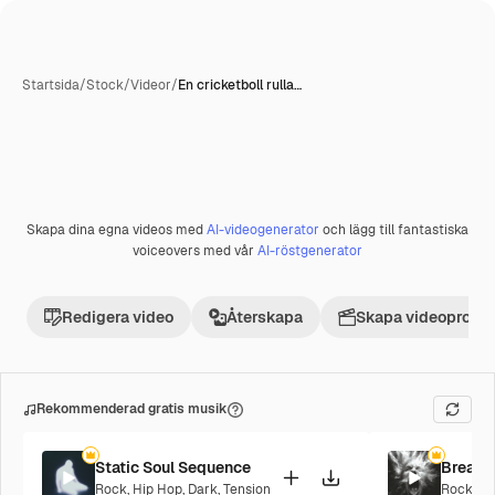
Startsida
/
Stock
/
Videor
/
En cricketboll rulla…
Skapa dina egna videos med
AI-videogenerator
och lägg till fantastiska
Premie
voiceovers med vår
AI-röstgenerator
Redigera video
Återskapa
Skapa videoprojek
Rekommenderad gratis musik
Static Soul Sequence
Breaki
Rock
,
Hip Hop
,
Dark
,
Tension
Rock
,
Ci