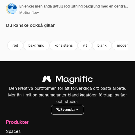
En enkel men ändå livfull röd lutning bakgrund med en central vit prick, lämplig för webbplats- eller app-bakgrunder, vilket ger en färgklick och visuellt intresse
Motionflow
Du kanske också gillar
Premium
Premium
Premium
Premium
röd
bakgrund
konsistens
vit
blank
modern
Den kreativa plattformen för att förverkliga ditt bästa arbete.
Mer än 1 miljon prenumeranter bland kreatörer, företag, byråer
och studior.
Svenska
Produkter
Spaces