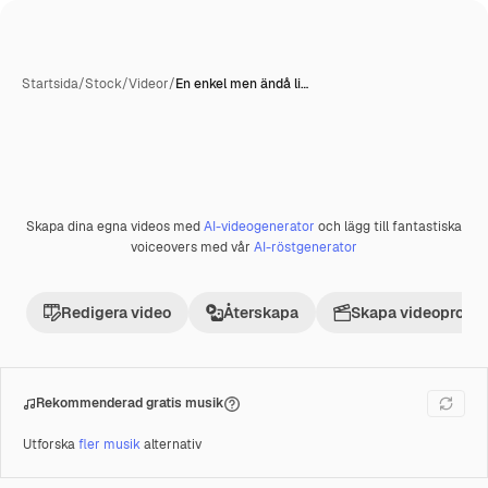
Startsida
/
Stock
/
Videor
/
En enkel men ändå li…
Skapa dina egna videos med
AI-videogenerator
och lägg till fantastiska
Premie
voiceovers med vår
AI-röstgenerator
Redigera video
Återskapa
Skapa videoprojek
Rekommenderad gratis musik
Utforska
fler musik
alternativ