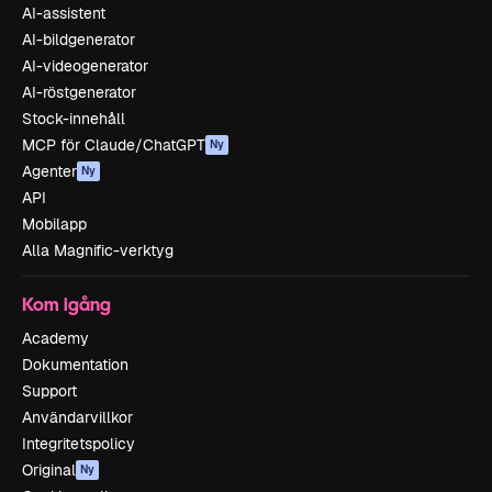
AI-assistent
AI-bildgenerator
AI-videogenerator
AI-röstgenerator
Stock-innehåll
MCP för Claude/ChatGPT
Ny
Agenter
Ny
API
Mobilapp
Alla Magnific-verktyg
Kom igång
Academy
Dokumentation
Support
Användarvillkor
Integritetspolicy
Original
Ny