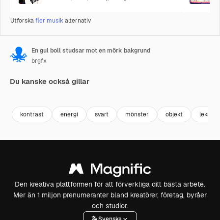
Utforska
fler musik
alternativ
En gul boll studsar mot en mörk bakgrund
brgfx
Du kanske också gillar
Premium
Premium
Premium
Premium
kontrast
energi
svart
mönster
objekt
leksak
Den kreativa plattformen för att förverkliga ditt bästa arbete.
Mer än 1 miljon prenumeranter bland kreatörer, företag, byråer
och studior.
Svenska