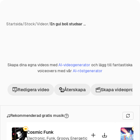
Startsida
/
Stock
/
Videor
/
En gul boll studsar …
Skapa dina egna videos med
AI-videogenerator
och lägg till fantastiska
Premie
voiceovers med vår
AI-röstgenerator
Redigera video
Återskapa
Skapa videoprojek
Rekommenderad gratis musik
Cosmic Funk
F
Electronic
,
Funk
,
Groovy
,
Energetic
P