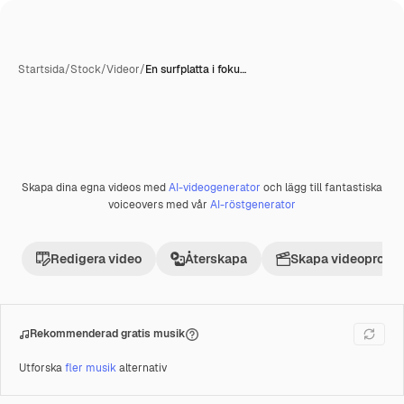
Startsida
/
Stock
/
Videor
/
En surfplatta i foku…
Skapa dina egna videos med
AI-videogenerator
och lägg till fantastiska
Premie
voiceovers med vår
AI-röstgenerator
Redigera video
Återskapa
Skapa videoprojek
Rekommenderad gratis musik
Utforska
fler musik
alternativ