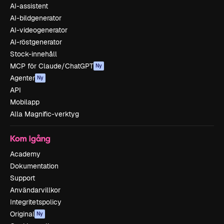
AI-assistent
AI-bildgenerator
AI-videogenerator
AI-röstgenerator
Stock-innehåll
MCP för Claude/ChatGPT
Ny
Agenter
Ny
API
Mobilapp
Alla Magnific-verktyg
Kom igång
Academy
Dokumentation
Support
Användarvillkor
Integritetspolicy
Original
Ny