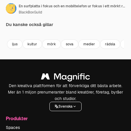
En surfplatta i fokus och en mobiltelefon ur fokus i ett mörkt rum, båda visar ett hypnotiskt spiralmönster.
BlackBoxGuild
Du kanske också gillar
Premium
Premium
Premium
Premium
ljus
kultur
mörk
sova
medier
rädsla
san
Den kreativa plattformen för att förverkliga ditt bästa arbete.
Mer än 1 miljon prenumeranter bland kreatörer, företag, byråer
och studior.
Svenska
Produkter
Spaces