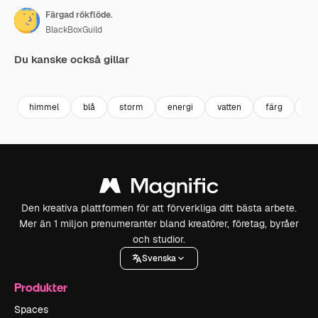
Färgad rökflöde.
BlackBoxGuild
Du kanske också gillar
Premium
Premium
Premium
Premium
himmel
blå
storm
energi
vatten
färg
lila
Den kreativa plattformen för att förverkliga ditt bästa arbete.
Mer än 1 miljon prenumeranter bland kreatörer, företag, byråer
och studior.
Svenska
Produkter
Spaces