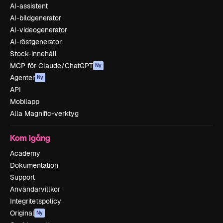
AI-assistent
AI-bildgenerator
AI-videogenerator
AI-röstgenerator
Stock-innehåll
MCP för Claude/ChatGPT
Ny
Agenter
Ny
API
Mobilapp
Alla Magnific-verktyg
Kom igång
Academy
Dokumentation
Support
Användarvillkor
Integritetspolicy
Original
Ny