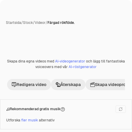
Startsida
/
Stock
/
Videor
/
Färgad rökflöde.
Skapa dina egna videos med
AI-videogenerator
och lägg till fantastiska
Premie
voiceovers med vår
AI-röstgenerator
Redigera video
Återskapa
Skapa videoprojek
Rekommenderad gratis musik
Utforska
fler musik
alternativ