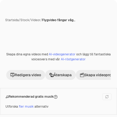
Startsida
/
Stock
/
Videor
/
Flygvideo fångar våg…
AI-genererad
Skapa dina egna videos med
AI-videogenerator
och lägg till fantastiska
Premie
voiceovers med vår
AI-röstgenerator
Redigera video
Återskapa
Skapa videoprojek
Rekommenderad gratis musik
Utforska
fler musik
alternativ