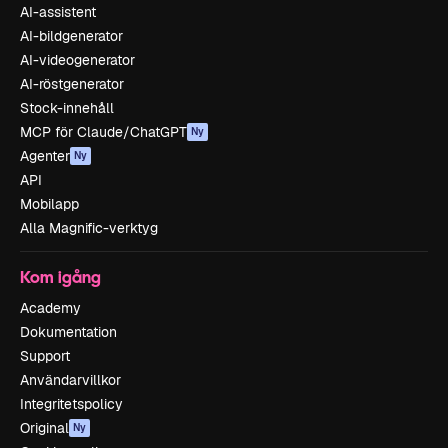
AI-assistent
AI-bildgenerator
AI-videogenerator
AI-röstgenerator
Stock-innehåll
MCP för Claude/ChatGPT
Ny
Agenter
Ny
API
Mobilapp
Alla Magnific-verktyg
Kom igång
Academy
Dokumentation
Support
Användarvillkor
Integritetspolicy
Original
Ny