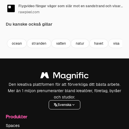
Flygvideo fångar vågor som slår mot en sandstrand och visar en fantastisk vy ovanifrån
rawpixel.com
Du kanske också gillar
Premium
Premium
Genereras av AI
Premium
Premium
Genereras a
ocean
stranden
vatten
natur
havet
visa
Den kreativa plattformen för att förverkliga ditt bästa arbete.
Mer än 1 miljon prenumeranter bland kreatörer, företag, byråer
och studior.
Svenska
Produkter
Spaces