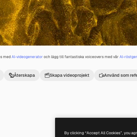
os med
AI-videogenerator
och lägg till fantastiska voiceovers med vår
AI-röstge
Återskapa
Skapa videoprojekt
Använd som ref
Premium
Premium
By clicking “Accept All Cookies”, you ag