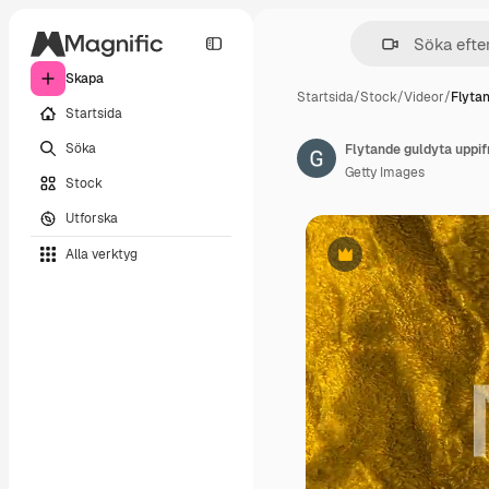
Skapa
Startsida
/
Stock
/
Videor
/
Flyta
Startsida
Söka
Flytande guldyta uppi
Getty Images
Stock
Utforska
Alla verktyg
Premie