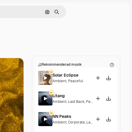
Sök efter bild
Söka
Rekommenderad musik
Solar Eclipse
Ambient
,
Peaceful
Litang
Ambient
,
Laid Back
,
Peaceful
,
Hopeful
NN Peaks
Ambient
,
Corporate
,
Laid Back
,
Peaceful
,
Hopef