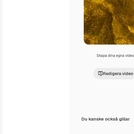
Skapa dina egna vide
Redigera video
Du kanske också gillar
Premium
Premium