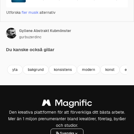
Utforska
fler musik
alternativ
Gyllene Abstrakt Kubmönster
gurbuzerdinc
Du kanske också gillar
Premium
Premium
Premium
Premium
yta
bakgrund
konsistens
modern
konst
efter
Den kreativa plattformen för att förverkliga ditt bästa arbete.
Mer än 1 miljon prenumeranter bland kreatörer, företag, byråer
och studior.
Svenska