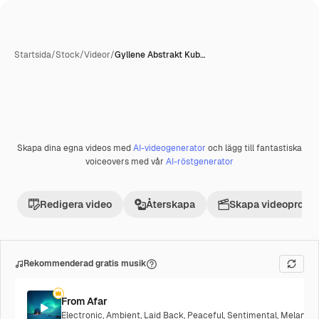
Startsida
/
Stock
/
Videor
/
Gyllene Abstrakt Kub…
Skapa dina egna videos med
AI-videogenerator
och lägg till fantastiska
Premie
voiceovers med vår
AI-röstgenerator
Redigera video
Återskapa
Skapa videoprojek
Rekommenderad gratis musik
From Afar
Electronic
,
Ambient
,
Laid Back
,
Peaceful
,
Sentimental
,
Melancho