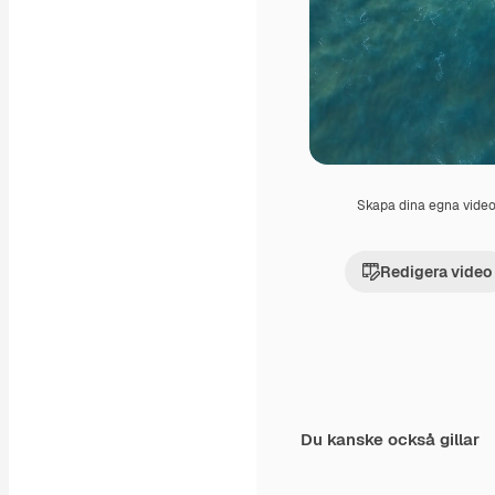
Skapa dina egna vide
Redigera video
Du kanske också gillar
Premium
Premium