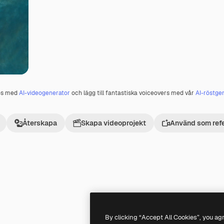
os med
AI-videogenerator
och lägg till fantastiska voiceovers med vår
AI-röstge
Återskapa
Skapa videoprojekt
Använd som ref
Premium
Premium
By clicking “Accept All Cookies”, you ag