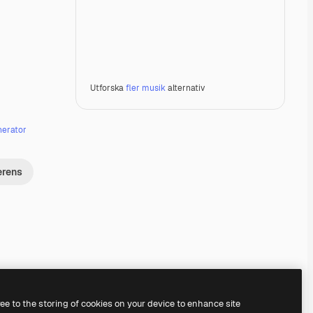
Utforska
fler musik
alternativ
nerator
erens
Premium
Premium
Premium
Premium
ree to the storing of cookies on your device to enhance site