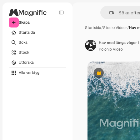
Skapa
Startsida
/
Stock
/
Videor
/
Hav m
Startsida
Söka
Hav med långa vågor i 
Polonio Video
Stock
Utforska
Alla verktyg
Premie