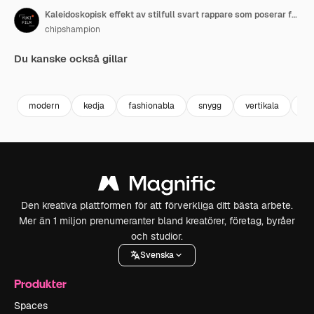
Kaleidoskopisk effekt av stilfull svart rappare som poserar för kameran med självförtroende.
chipshampion
Du kanske också gillar
Premium
Premium
Premium
Premium
modern
kedja
fashionabla
snygg
vertikala
m
Den kreativa plattformen för att förverkliga ditt bästa arbete.
Mer än 1 miljon prenumeranter bland kreatörer, företag, byråer
och studior.
Svenska
Produkter
Spaces