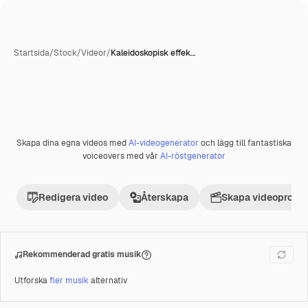
Startsida
/
Stock
/
Videor
/
Kaleidoskopisk effek…
Skapa dina egna videos med
AI-videogenerator
och lägg till fantastiska
Premie
voiceovers med vår
AI-röstgenerator
Redigera video
Återskapa
Skapa videoprojek
Rekommenderad gratis musik
Utforska
fler musik
alternativ