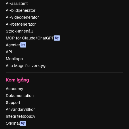
AI-assistent
AI-bildgenerator
AI-videogenerator
AI-röstgenerator
Stock-innehåll
MCP för Claude/ChatGPT
Ny
Agenter
Ny
API
Mobilapp
Alla Magnific-verktyg
Kom igång
Academy
Dokumentation
Support
Användarvillkor
Integritetspolicy
Original
Ny