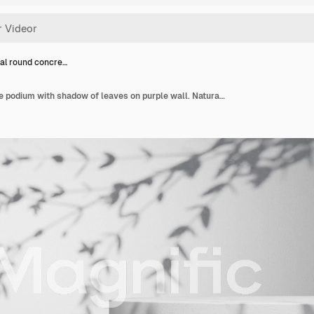
al round concre…
Minimal round concrete podium with shadow of leaves on purple wall. Natural sunlight overlay in studio setting. Botanical and product display mockup. Design for banner, poster