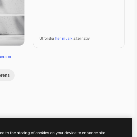
Utforska
fler musik
alternativ
nerator
erens
Premium
Premium
Premium
Premium
ree to the storing of cookies on your device to enhance site