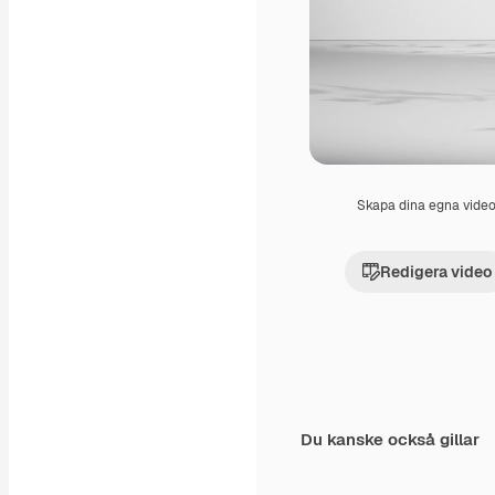
Skapa dina egna vide
Redigera video
Du kanske också gillar
Premium
Premium