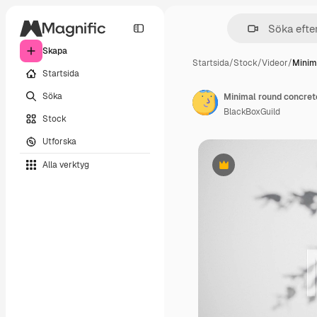
Skapa
Startsida
/
Stock
/
Videor
/
Minim
Startsida
Söka
BlackBoxGuild
Stock
Utforska
Alla verktyg
Premie