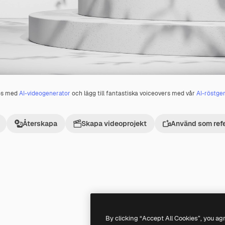
os med
AI-videogenerator
och lägg till fantastiska voiceovers med vår
AI-röstge
Återskapa
Skapa videoprojekt
Använd som ref
Premium
Premium
By clicking “Accept All Cookies”, you ag