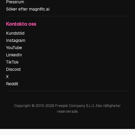
Pressrum
Söker efter magnific.ai
Kontakta oss
Kundstöd
Instagram
YouTube
LinkedIn
TikTok
Discord
X
Reddit
Copyright © 2010-
2026
Freepik Company S.L.U.
Alla rättigheter
reserverade
.