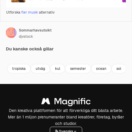
Utforska
fler musik
alternativ
Sommarhavsutsikt
djvstock
Du kanske också gillar
Premium
Premium
Premium
Premium
Genereras a
tropiska
utväg
kul
semester
ocean
sol
Den kreativa plattformen för att förverkliga ditt bästa arbete.
Mer än 1 miljon prenumeranter bland kreatörer, företag, byråer
och studior.
Svenska