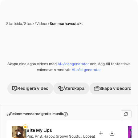
Startsida
/
Stock
/
Videor
/
Sommarhavsutsikt
Skapa dina egna videos med
AI-videogenerator
och lägg till fantastiska
Premie
voiceovers med vår
AI-röstgenerator
Redigera video
Återskapa
Skapa videoprojek
Rekommenderad gratis musik
Bite My Lips
Pop
,
RnB
,
Happy
,
Groovy
,
Soulful
,
Upbeat