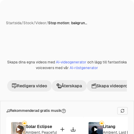
Startsida
/
Stock
/
Videor
/
Stop motion: bakgrun…
Skapa dina egna videos med
AI-videogenerator
och lägg till fantastiska
Premie
voiceovers med vår
AI-röstgenerator
Redigera video
Återskapa
Skapa videoprojek
Rekommenderad gratis musik
Solar Eclipse
Litang
Ambient
,
Peaceful
Ambient
,
Laid Bac