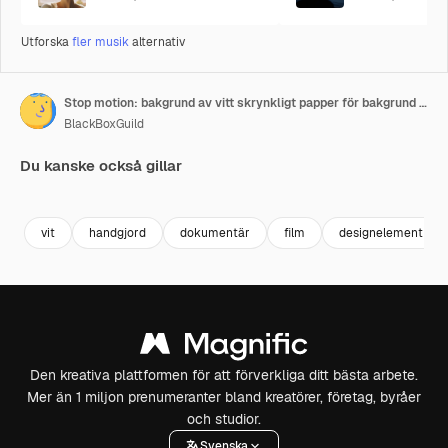
Utforska
fler musik
alternativ
Stop motion: bakgrund av vitt skrynkligt papper för bakgrund till dokumentärvideo
BlackBoxGuild
Du kanske också gillar
Premium
Premium
Premium
Premium
vit
handgjord
dokumentär
film
designelement
Den kreativa plattformen för att förverkliga ditt bästa arbete.
Mer än 1 miljon prenumeranter bland kreatörer, företag, byråer
och studior.
Svenska