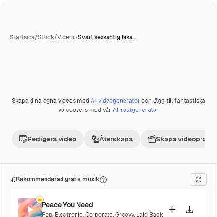
Startsida
/
Stock
/
Videor
/
Svart sexkantig bika…
Skapa dina egna videos med
AI-videogenerator
och lägg till fantastiska
Premie
voiceovers med vår
AI-röstgenerator
Redigera video
Återskapa
Skapa videoprojek
Rekommenderad gratis musik
Peace You Need
Pop
,
Electronic
,
Corporate
,
Groovy
,
Laid Back