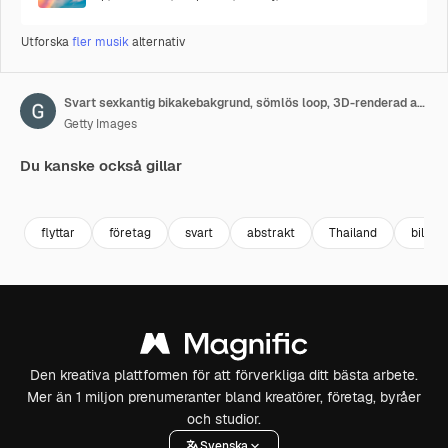
Utforska
fler musik
alternativ
Svart sexkantig bikakebakgrund, sömlös loop, 3D-renderad animation
Getty Images
Du kanske också gillar
Premium
Premium
Premium
Premium
flyttar
företag
svart
abstrakt
Thailand
bild
Den kreativa plattformen för att förverkliga ditt bästa arbete.
Mer än 1 miljon prenumeranter bland kreatörer, företag, byråer
och studior.
Svenska