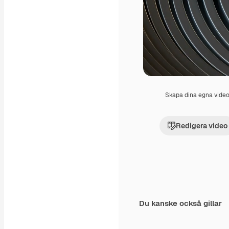
Skapa dina egna vide
Redigera video
Du kanske också gillar
Premium
Premium