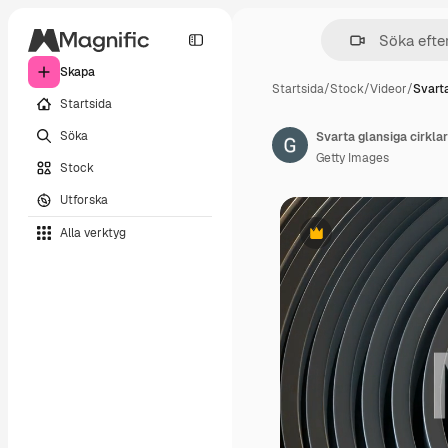
Skapa
Startsida
/
Stock
/
Videor
/
Svarta
Startsida
Söka
Svarta glansiga cirkla
Getty Images
Stock
Utforska
Alla verktyg
Premie