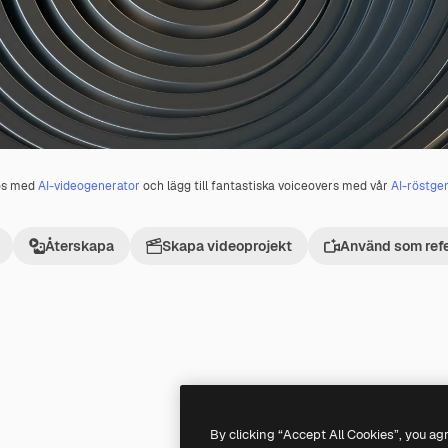
os med
AI-videogenerator
och lägg till fantastiska voiceovers med vår
AI-röstge
Återskapa
Skapa videoprojekt
Använd som ref
Premium
Premium
By clicking “Accept All Cookies”, you ag