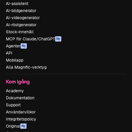
AI-assistent
AI-bildgenerator
AI-videogenerator
AI-röstgenerator
Stock-innehåll
MCP för Claude/ChatGPT
Ny
Agenter
Ny
API
Mobilapp
Alla Magnific-verktyg
Kom igång
Academy
Dokumentation
Support
Användarvillkor
Integritetspolicy
Original
Ny