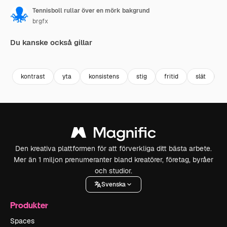
Tennisboll rullar över en mörk bakgrund
brgfx
Du kanske också gillar
Premium
Premium
Premium
Premium
kontrast
yta
konsistens
stig
fritid
slät
l
Den kreativa plattformen för att förverkliga ditt bästa arbete.
Mer än 1 miljon prenumeranter bland kreatörer, företag, byråer
och studior.
Svenska
Produkter
Spaces