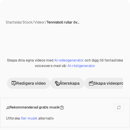
Startsida
/
Stock
/
Videor
/
Tennisboll rullar öv…
Skapa dina egna videos med
AI-videogenerator
och lägg till fantastiska
Premie
voiceovers med vår
AI-röstgenerator
Redigera video
Återskapa
Skapa videoprojek
Rekommenderad gratis musik
Utforska
fler musik
alternativ