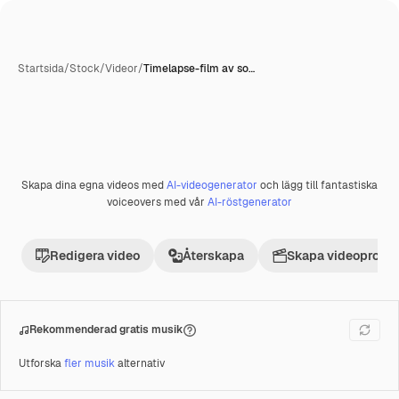
Startsida
/
Stock
/
Videor
/
Timelapse-film av so…
Skapa dina egna videos med
AI-videogenerator
och lägg till fantastiska
Premie
voiceovers med vår
AI-röstgenerator
Redigera video
Återskapa
Skapa videoprojek
Rekommenderad gratis musik
Utforska
fler musik
alternativ