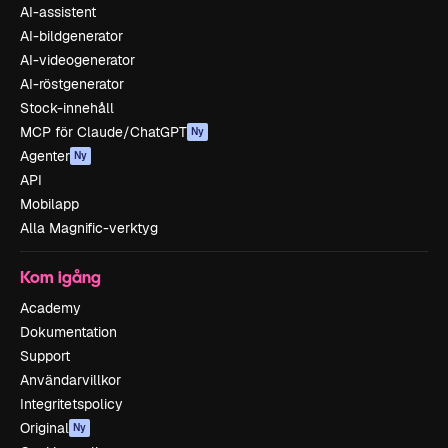
AI-assistent
AI-bildgenerator
AI-videogenerator
AI-röstgenerator
Stock-innehåll
MCP för Claude/ChatGPT
Ny
Agenter
Ny
API
Mobilapp
Alla Magnific-verktyg
Kom igång
Academy
Dokumentation
Support
Användarvillkor
Integritetspolicy
Original
Ny