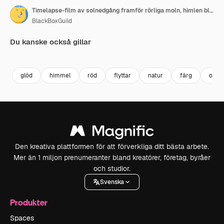
Timelapse-film av solnedgång framför rörliga moln, himlen blir mörkare från gul till röd
BlackBoxGuild
Du kanske också gillar
Premium
Premium
Premium
Premium
glöd
himmel
röd
flyttar
natur
färg
oran
Den kreativa plattformen för att förverkliga ditt bästa arbete.
Mer än 1 miljon prenumeranter bland kreatörer, företag, byråer
och studior.
Svenska
Produkter
Spaces