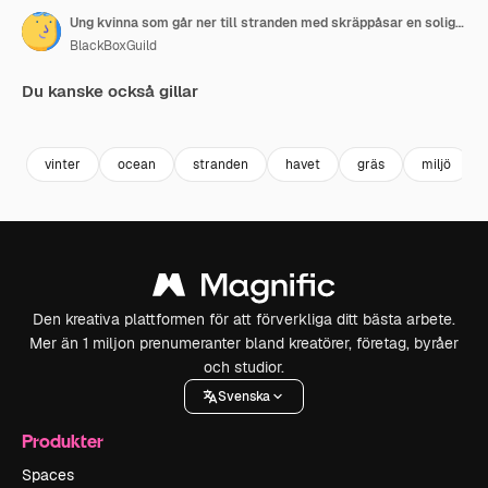
Ung kvinna som går ner till stranden med skräppåsar en solig vinterdag
BlackBoxGuild
Du kanske också gillar
Premium
Premium
Premium
Premium
vinter
ocean
stranden
havet
gräs
miljö
Den kreativa plattformen för att förverkliga ditt bästa arbete.
Mer än 1 miljon prenumeranter bland kreatörer, företag, byråer
och studior.
Svenska
Produkter
Spaces