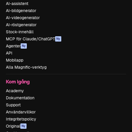
AI-assistent
AI-bildgenerator
AI-videogenerator
AI-röstgenerator
Stock-innehåll
MCP för Claude/ChatGPT
Ny
Agenter
Ny
API
Mobilapp
Alla Magnific-verktyg
Kom igång
Academy
Dokumentation
Support
Användarvillkor
Integritetspolicy
Original
Ny