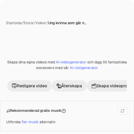
Startsida
/
Stock
/
Videor
/
Ung kvinna som går n…
Skapa dina egna videos med
AI-videogenerator
och lägg till fantastiska
Premie
voiceovers med vår
AI-röstgenerator
Redigera video
Återskapa
Skapa videoprojek
Rekommenderad gratis musik
Utforska
fler musik
alternativ