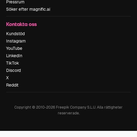
Pressrum
Söker efter magnific.ai
Kontakta oss
Kundstöd
Instagram
YouTube
LinkedIn
TikTok
Discord
X
Reddit
Copyright © 2010-
2026
Freepik Company S.L.U.
Alla rättigheter
reserverade
.