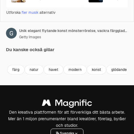
Utforska
fler musik
alternativ
Unik elegant flytande konst mönsterrörelse, vackra färgglada fraktallinjer
Getty Images
Du kanske också gillar
Premium
Premium
Premium
Premium
färg
natur
havet
modern
konst
glödande
Den kreativa plattformen för att förverkliga ditt bästa arbete.
Mer än 1 miljon prenumeranter bland kreatörer, företag, byråer
och studior.
Svenska