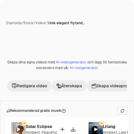
Startsida
/
Stock
/
Videor
/
Unik elegant flytand…
Skapa dina egna videos med
AI-videogenerator
och lägg till fantastiska
Premie
voiceovers med vår
AI-röstgenerator
Redigera video
Återskapa
Skapa videoprojek
Rekommenderad gratis musik
Solar Eclipse
Litang
Ambient
,
Peaceful
Ambient
,
Laid Bac