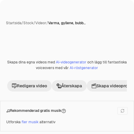
Startsida
/
Stock
/
Videor
/
Varma, gyllene, bubb…
Skapa dina egna videos med
AI-videogenerator
och lägg till fantastiska
Premie
voiceovers med vår
AI-röstgenerator
Redigera video
Återskapa
Skapa videoprojek
Rekommenderad gratis musik
Utforska
fler musik
alternativ