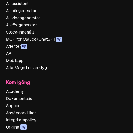
AI-assistent
AI-bildgenerator
AI-videogenerator
AI-röstgenerator
Stock-innehåll
MCP för Claude/ChatGPT
Ny
Agenter
Ny
API
Mobilapp
Alla Magnific-verktyg
Kom igång
Academy
Dokumentation
Support
Användarvillkor
Integritetspolicy
Original
Ny