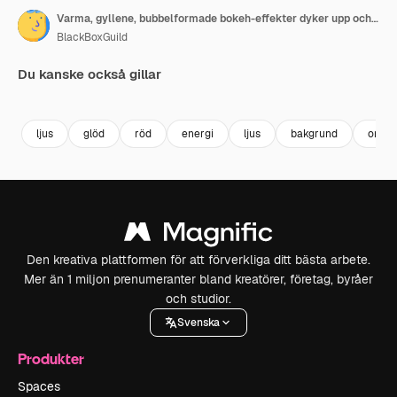
Varma, gyllene, bubbelformade bokeh-effekter dyker upp och försvinner på en mörk bakgrund, i en loopande animering
BlackBoxGuild
Du kanske också gillar
Premium
Premium
Premium
Premium
ljus
glöd
röd
energi
ljus
bakgrund
oran
Den kreativa plattformen för att förverkliga ditt bästa arbete.
Mer än 1 miljon prenumeranter bland kreatörer, företag, byråer
och studior.
Svenska
Produkter
Spaces