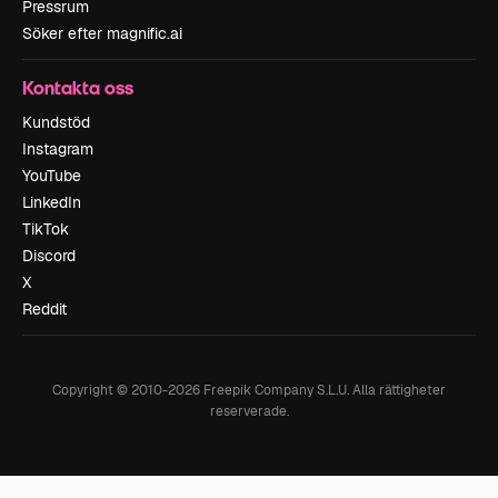
Pressrum
Söker efter magnific.ai
Kontakta oss
Kundstöd
Instagram
YouTube
LinkedIn
TikTok
Discord
X
Reddit
Copyright © 2010-
2026
Freepik Company S.L.U.
Alla rättigheter
reserverade
.