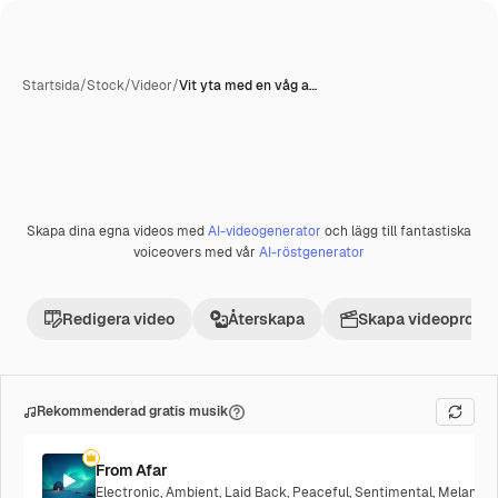
Startsida
/
Stock
/
Videor
/
Vit yta med en våg a…
Skapa dina egna videos med
AI-videogenerator
och lägg till fantastiska
Premie
voiceovers med vår
AI-röstgenerator
Redigera video
Återskapa
Skapa videoprojek
Rekommenderad gratis musik
From Afar
Electronic
,
Ambient
,
Laid Back
,
Peaceful
,
Sentimental
,
Melancho