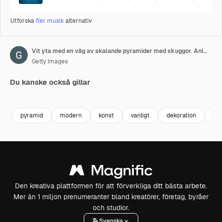
Utforska
fler musik
alternativ
Vit yta med en våg av skalande pyramider med skuggor. Animerad loop med utskjutande former. Ren, ljus triangelrörelse
Getty Images
Du kanske också gillar
Premium
Premium
Premium
Premium
pyramid
modern
konst
vanligt
dekoration
abs
Den kreativa plattformen för att förverkliga ditt bästa arbete.
Mer än 1 miljon prenumeranter bland kreatörer, företag, byråer
och studior.
Svenska