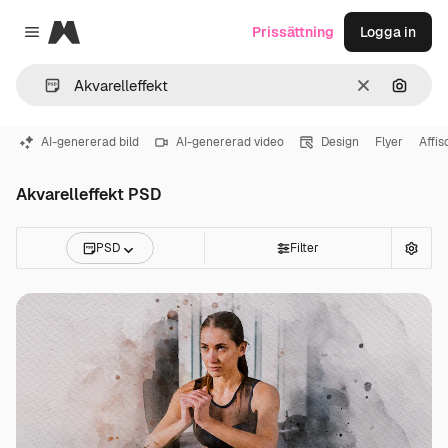
Magnific
Prissättning
Logga in
Close menu
Rensa
Sök eft
AI-genererad bild
AI-genererad video
Design
Flyer
Affis
Akvarelleffekt PSD
PSD
Filter