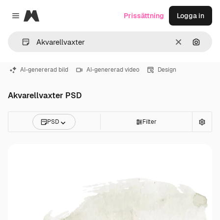
Magnific
Prissättning
Logga in
Close menu
Rensa
Sök eft
AI-genererad bild
AI-genererad video
Design
Akvarellvaxter PSD
PSD
Filter