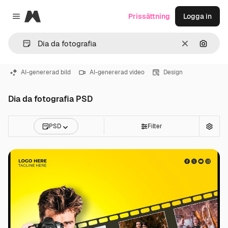
Magnific
Prissättning
Logga in
Close menu
Rensa
Sök eft
AI-genererad bild
AI-genererad video
Design
Dia da fotografia PSD
PSD
Filter