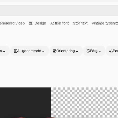
enererad video
Design
Action font
Stor text
Vintage typsnitt
ns
AI-genererade
Orientering
Färg
Pe
Produkter
Kom igång