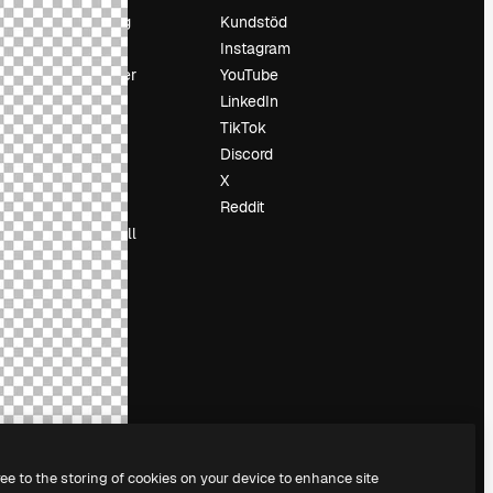
Prissättning
Kundstöd
Om oss
Instagram
Recensioner
YouTube
Karriär
LinkedIn
Söktrender
TikTok
Blogg
Discord
Händelser
X
Slidesgo
Reddit
Sälj innehåll
Pressrum
Söker efter
magnific.ai
ree to the storing of cookies on your device to enhance site