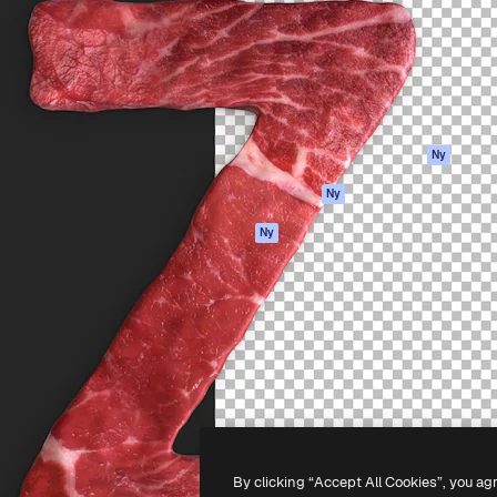
ttformen för att förverkliga
Spaces
Academy
e. Mer än 1 miljon
AI-assistent
Dokumentation
land kreatörer, företag,
AI-bildgenerator
Support
ior.
AI-videogenerator
Användarvillkor
AI-röstgenerator
Integritetspolicy
Stock-innehåll
Original
Ny
MCP för
Cookies policy
Ny
Claude/ChatGPT
Förtroendecenter
Agenter
Ny
Affiliates
API
Företag
Mobilapp
Alla Magnific-
verktyg
-
2026
Freepik Company S.L.U.
Alla rättigheter reserverade
.
By clicking “Accept All Cookies”, you ag