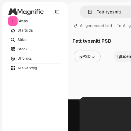
Skapa
AI-genererad bild
AI-g
Startsida
Söka
Fett typsnitt PSD
Stock
PSD
Lice
Utforska
Alla bilder
Alla verktyg
Vektorer
Illustrationer
Foton
PSD
Mallar
Mockups
Videor
Filmmaterial
Rörlig grafik
Videomallar
Ikoner
3D-modeller
Teckensnitt