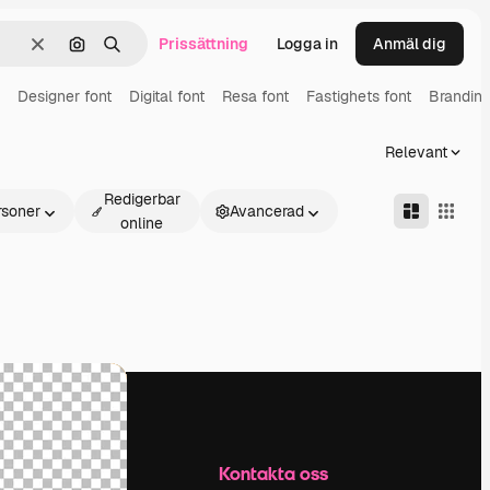
Prissättning
Logga in
Anmäl dig
Rensa
Sök efter bild
Söka
Designer font
Digital font
Resa font
Fastighets font
Branding
Relevant
Redigerbar
rsoner
Avancerad
online
Företag
Kontakta oss