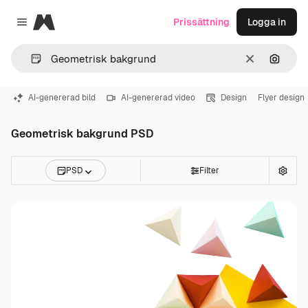
Magnific
Prissättning
Logga in
Close menu
Rensa
Sök eft
AI-genererad bild
AI-genererad video
Design
Flyer design
Geometrisk bakgrund PSD
PSD
Filter