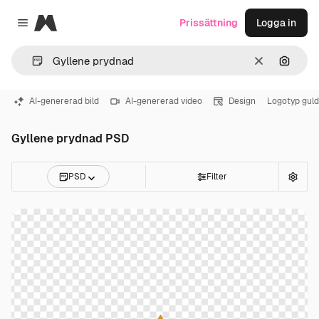
Magnific
Prissättning
Logga in
Close menu
Rensa
Sök eft
AI-genererad bild
AI-genererad video
Design
Logotyp guld
Gyllene prydnad PSD
PSD
Filter