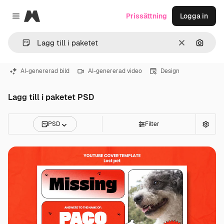
Magnific
Prissättning
Logga in
Close menu
Rensa
Sök eft
AI-genererad bild
AI-genererad video
Design
Lagg till i paketet PSD
PSD
Filter