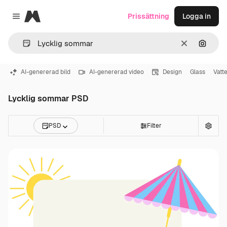
Magnific
Prissättning
Logga in
Close menu
Rensa
Sök eft
AI-genererad bild
AI-genererad video
Design
Glass
Vatt
Lycklig sommar PSD
PSD
Filter