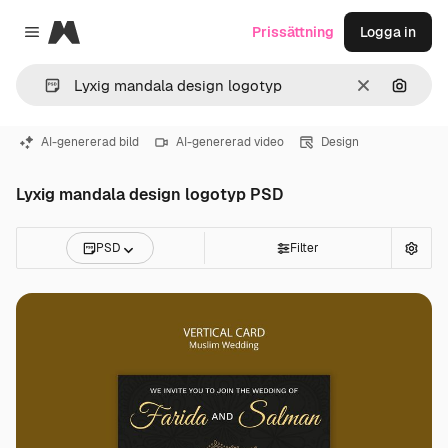
Magnific
Prissättning
Logga in
Close menu
Rensa
Sök eft
AI-genererad bild
AI-genererad video
Design
Lyxig mandala design logotyp PSD
PSD
Filter