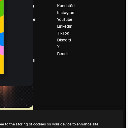
Prissättning
Kundstöd
Om oss
Instagram
Recensioner
YouTube
Karriär
LinkedIn
Söktrender
TikTok
Blogg
Discord
Händelser
X
Slidesgo
Reddit
Sälj innehåll
Pressrum
Söker efter
magnific.ai
ree to the storing of cookies on your device to enhance site