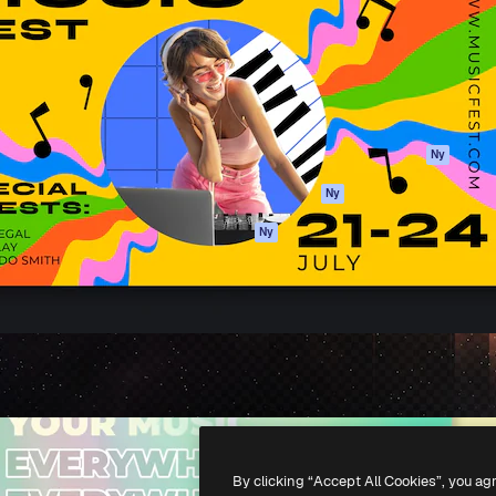
ttformen för att förverkliga
Spaces
Academy
e. Mer än 1 miljon
AI-assistent
Dokumentation
land kreatörer, företag,
AI-bildgenerator
Support
ior.
AI-videogenerator
Användarvillkor
AI-röstgenerator
Integritetspolicy
Stock-innehåll
Original
Ny
MCP för
Cookies policy
Ny
Claude/ChatGPT
Förtroendecenter
Agenter
Ny
Affiliates
API
Företag
Mobilapp
Alla Magnific-
verktyg
-
2026
Freepik Company S.L.U.
Alla rättigheter reserverade
.
By clicking “Accept All Cookies”, you ag