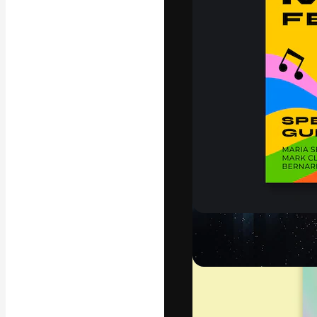
Den kreativa pla
ditt bästa arbet
prenumeranter b
byråer och stud
Svenska
Copyright © 2010