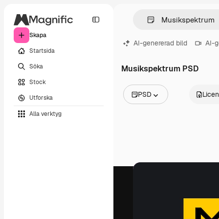
Skapa
AI-genererad bild
AI-g
Startsida
Söka
Musikspektrum PSD
Stock
PSD
Lice
Utforska
Alla bilder
Alla verktyg
Vektorer
Illustrationer
Foton
PSD
Mallar
Mockups
Videor
Filmmaterial
Rörlig grafik
Videomallar
Ikoner
3D-modeller
Teckensnitt