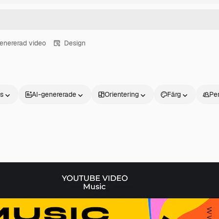
enererad video
Design
ns
AI-genererade
Orientering
Färg
Pe
Produkter
Kom igång