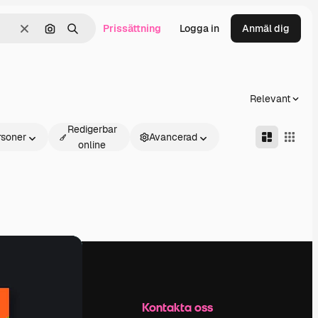
Prissättning
Logga in
Anmäl dig
Rensa
Sök efter bild
Söka
Relevant
Redigerbar
rsoner
Avancerad
online
Företag
Kontakta oss