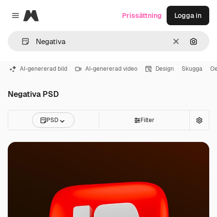
Magnific
Prissättning
Logga in
Close menu
Rensa
Sök eft
AI-genererad bild
AI-genererad video
Design
Skugga
Oe
Negativa PSD
PSD
Filter