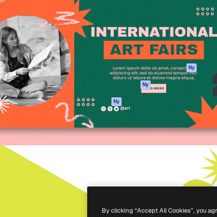
ttformen för att förverkliga
Spaces
Academy
e. Mer än 1 miljon
AI-assistent
Dokumentation
land kreatörer, företag,
AI-bildgenerator
Support
ior.
AI-videogenerator
Användarvillkor
AI-röstgenerator
Integritetspolicy
Stock-innehåll
Original
Ny
MCP för
Cookies policy
Ny
Claude/ChatGPT
Förtroendecenter
Agenter
Ny
Affiliates
API
Företag
Mobilapp
Alla Magnific-
verktyg
-
2026
Freepik Company S.L.U.
Alla rättigheter reserverade
.
By clicking “Accept All Cookies”, you ag