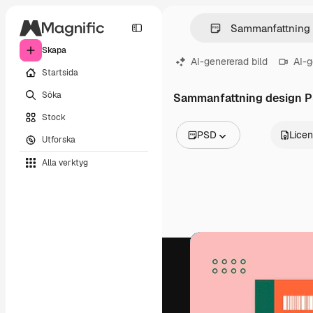
Skapa
AI-genererad bild
AI-g
Startsida
Söka
Sammanfattning design 
Stock
PSD
Lice
Utforska
Alla bilder
Alla verktyg
Vektorer
Illustrationer
Foton
PSD
Mallar
Mockups
Videor
Filmmaterial
Rörlig grafik
Videomallar
Ikoner
3D-modeller
Teckensnitt