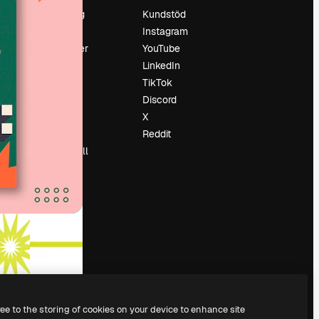
Prissättning
Kundstöd
Om oss
Instagram
Recensioner
YouTube
Karriär
LinkedIn
Söktrender
TikTok
Blogg
Discord
Händelser
X
Slidesgo
Reddit
Sälj innehåll
Pressrum
Söker efter
magnific.ai
ree to the storing of cookies on your device to enhance site