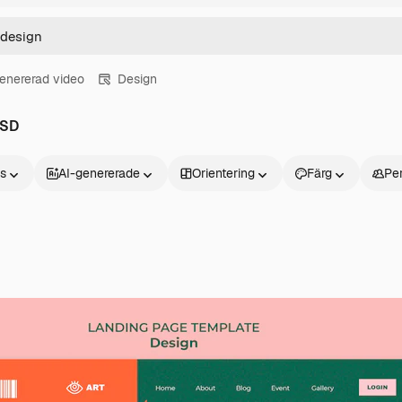
enererad video
Design
PSD
ns
AI-genererade
Orientering
Färg
Pe
Produkter
Kom igång