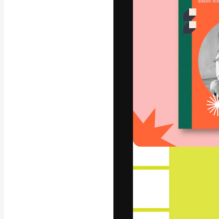
Den kreativa pla
ditt bästa arbet
prenumeranter b
byråer och stud
Svenska
Copyright © 2010