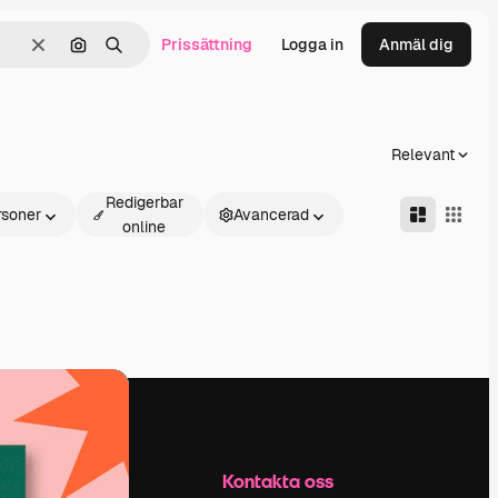
Prissättning
Logga in
Anmäl dig
Rensa
Sök efter bild
Söka
Relevant
Redigerbar
rsoner
Avancerad
online
Företag
Kontakta oss