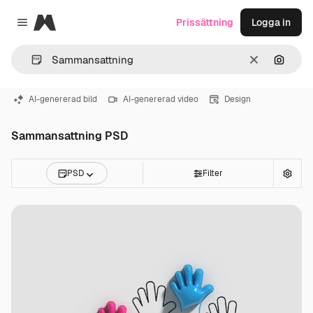
Magnific
Prissättning
Logga in
Close menu
Rensa
Sök eft
AI-genererad bild
AI-genererad video
Design
Sammansattning PSD
PSD
Filter