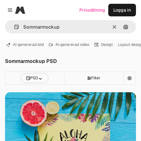
Magnific
Prissättning
Logga in
Close menu
Rensa
Sök eft
AI-genererad bild
AI-genererad video
Design
Layout desig
Sommarmockup PSD
PSD
Filter