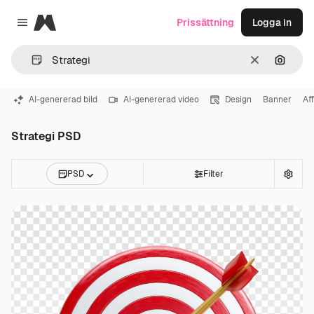
Magnific
Prissättning
Logga in
Close menu
Rensa
Sök eft
AI-genererad bild
AI-genererad video
Design
Banner
Af
Strategi PSD
PSD
Filter