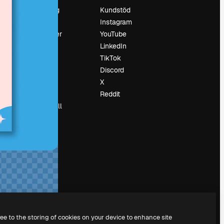
Prissättning
Kundstöd
Om oss
Instagram
Recensioner
YouTube
Karriär
LinkedIn
Söktrender
TikTok
Blogg
Discord
Händelser
X
Slidesgo
Reddit
Sälj innehåll
Pressrum
Söker efter
magnific.ai
ree to the storing of cookies on your device to enhance site