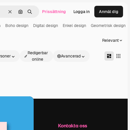
Prissättning
Logga in
Anmäl dig
Rensa
Sök efter bild
Söka
n
Boho design
Digital design
Enkel design
Geometrisk design
Relevant
Redigerbar
rsoner
Avancerad
online
Företag
Kontakta oss