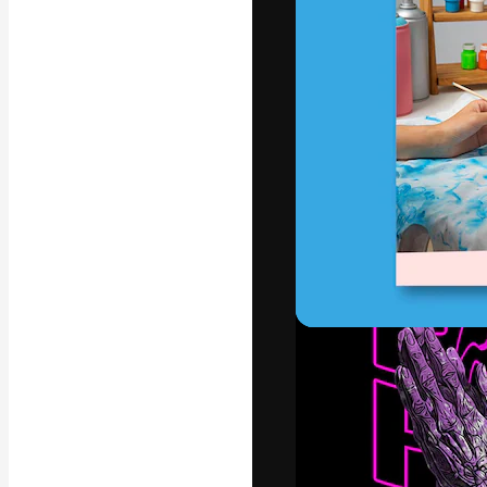
Den kreativa pla
ditt bästa arbet
prenumeranter b
byråer och stud
Svenska
Copyright © 2010