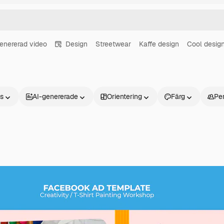
enererad video
Design
Streetwear
Kaffe design
Cool desig
ns
AI-genererade
Orientering
Färg
Pe
Produkter
Kom igång