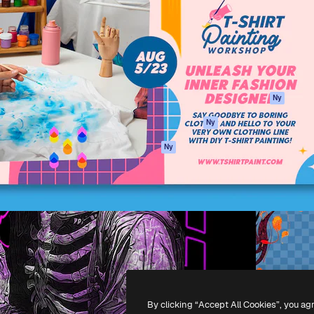
ttformen för att förverkliga
Spaces
Academy
e. Mer än 1 miljon
AI-assistent
Dokumentation
land kreatörer, företag,
AI-bildgenerator
Support
ior.
AI-videogenerator
Användarvillkor
AI-röstgenerator
Integritetspolicy
Stock-innehåll
Original
Ny
MCP för
Cookies policy
Ny
Claude/ChatGPT
Förtroendecenter
Agenter
Ny
Affiliates
API
Företag
Mobilapp
Alla Magnific-
verktyg
-
2026
Freepik Company S.L.U.
Alla rättigheter reserverade
.
By clicking “Accept All Cookies”, you ag