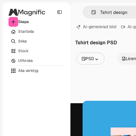
Skapa
AI-genererad bild
AI-g
Startsida
Söka
Tshirt design PSD
Stock
PSD
Lice
Utforska
Alla bilder
Alla verktyg
Vektorer
Illustrationer
Foton
PSD
Mallar
Mockups
Videor
Filmmaterial
Rörlig grafik
Videomallar
Ikoner
3D-modeller
Teckensnitt