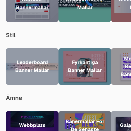
Bannermallar
Mallar
Stil
Me
Leaderboard
Fyrkantiga
Re
Banner Mallar
Banner Mallar
Bann
Ämne
Banermallar För
Webbplats
Gala
De Senaste