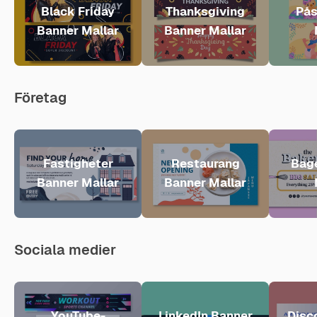
Black Friday
Thanksgiving
Pås
Banner Mallar
Banner Mallar
Företag
Fastigheter
Restaurang
Bage
Banner Mallar
Banner Mallar
Sociala medier
YouTube-
LinkedIn Banner
Disc