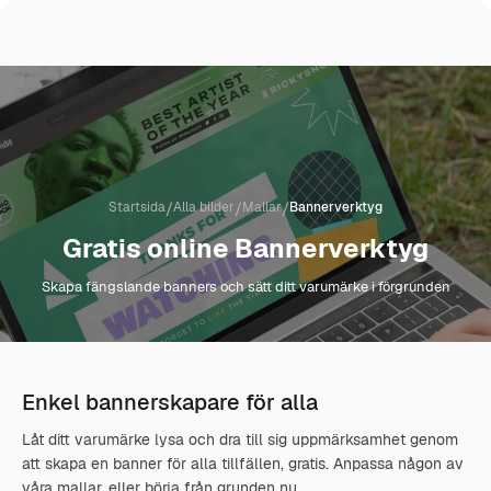
/
/
/
Startsida
Alla bilder
Mallar
Bannerverktyg
Gratis online Bannerverktyg
Skapa fängslande banners och sätt ditt varumärke i förgrunden
Enkel bannerskapare för alla
Låt ditt varumärke lysa och dra till sig uppmärksamhet genom
att skapa en banner för alla tillfällen, gratis. Anpassa någon av
våra mallar, eller börja från grunden nu.