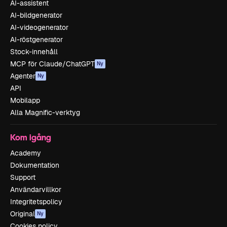
AI-assistent
AI-bildgenerator
AI-videogenerator
AI-röstgenerator
Stock-innehåll
MCP för Claude/ChatGPT
Ny
Agenter
Ny
API
Mobilapp
Alla Magnific-verktyg
Kom igång
Academy
Dokumentation
Support
Användarvillkor
Integritetspolicy
Original
Ny
Cookies policy