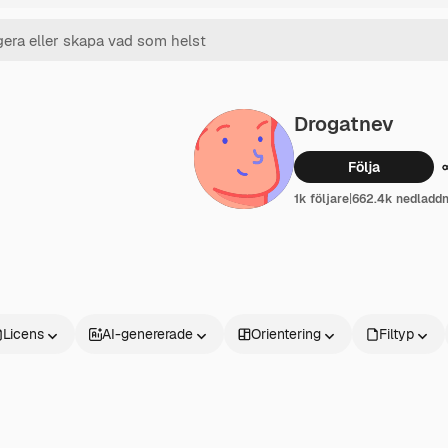
Drogatnev
Följa
1k följare
|
662.4k nedladdn
Licens
AI-genererade
Orientering
Filtyp