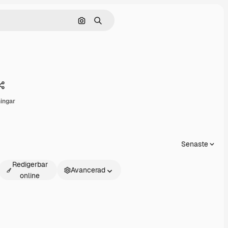
Sök efter bild
Söka
Dela
ingar
Senaste
Redigerbar
Avancerad
online