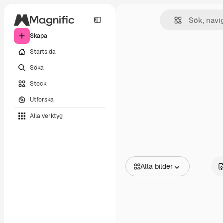
Skapa
Startsida
Söka
Stock
Utforska
Alla verktyg
Alla bilder
Alla bilder
Vektorer
Illustrationer
Foton
PSD
Mallar