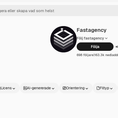
Fastagency
Följ fastagency
Följa
698 följare
|
163.3k nedladd
Licens
AI-genererade
Orientering
Filtyp