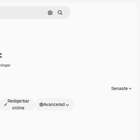
Sök efter bild
Söka
Dela
ningar
Senaste
Redigerbar
Avancerad
online