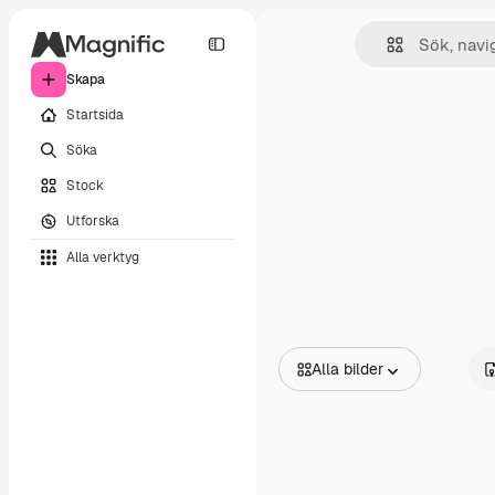
Skapa
Startsida
Söka
Stock
Utforska
Alla verktyg
Alla bilder
Alla bilder
Vektorer
Illustrationer
Foton
PSD
Mallar