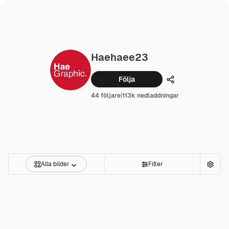
Haehaee23
Följa
Dela
44 följare
|
113k nedladdningar
Alla bilder
Filter