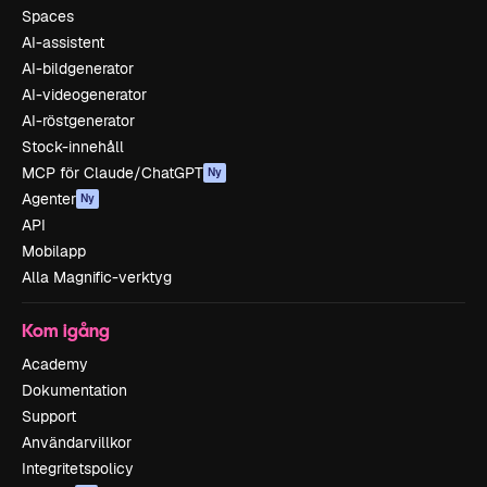
Spaces
AI-assistent
AI-bildgenerator
AI-videogenerator
AI-röstgenerator
Stock-innehåll
MCP för Claude/ChatGPT
Ny
Agenter
Ny
API
Mobilapp
Alla Magnific-verktyg
Kom igång
Academy
Dokumentation
Support
Användarvillkor
Integritetspolicy