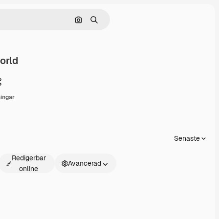
Sök efter bild
Söka
orld
Dela
ingar
Senaste
Redigerbar
Avancerad
online