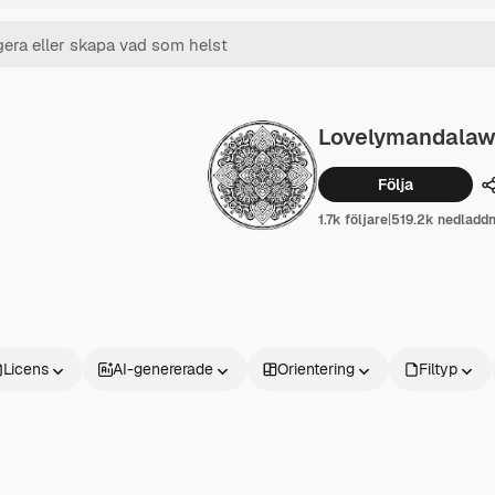
Lovelymandalaw
Följa
1.7k följare
|
519.2k nedladdn
Licens
AI-genererade
Orientering
Filtyp