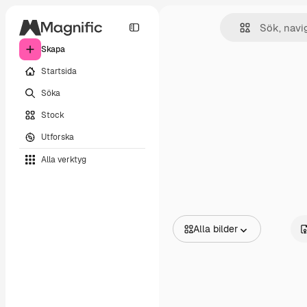
Skapa
Startsida
Söka
Stock
Utforska
Alla verktyg
Alla bilder
Alla bilder
Vektorer
Illustrationer
Foton
PSD
Mallar