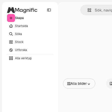
Skapa
Startsida
Söka
Stock
Utforska
Alla verktyg
Alla bilder
Alla bilder
Vektorer
Illustrationer
Foton
PSD
Mallar