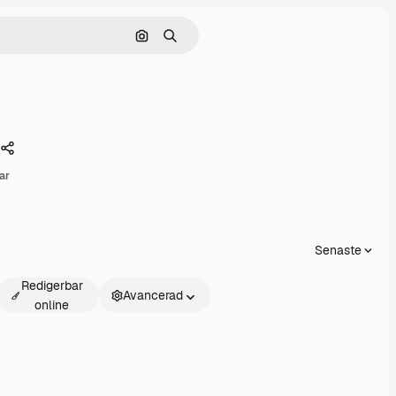
Sök efter bild
Söka
Dela
ar
Senaste
Redigerbar
Avancerad
online