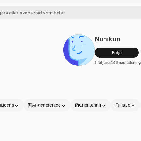
Nunikun
Följa
1 följare
|
446 nedladdning
Licens
AI-genererade
Orientering
Filtyp