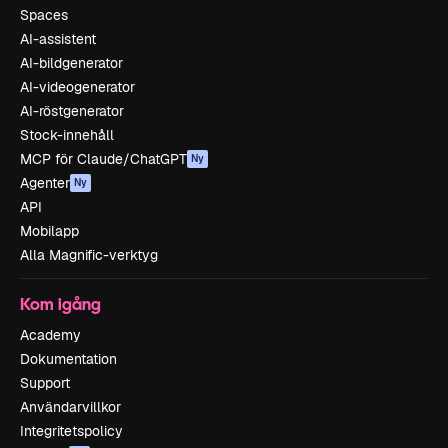
Spaces
AI-assistent
AI-bildgenerator
AI-videogenerator
AI-röstgenerator
Stock-innehåll
MCP för Claude/ChatGPT
Ny
Agenter
Ny
API
Mobilapp
Alla Magnific-verktyg
Kom igång
Academy
Dokumentation
Support
Användarvillkor
Integritetspolicy