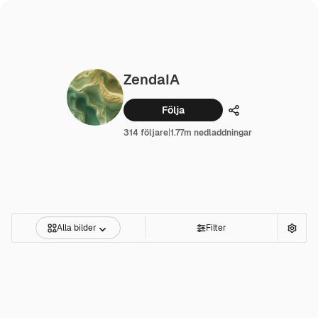
ZendaIA
Följa
Dela
314 följare
|
1.77m nedladdningar
Alla bilder
Filter