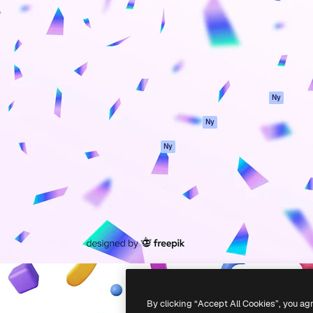
ttformen för att förverkliga
Spaces
Academy
e. Mer än 1 miljon
AI-assistent
Dokumentation
land kreatörer, företag,
AI-bildgenerator
Support
ior.
AI-videogenerator
Användarvillkor
AI-röstgenerator
Integritetspolicy
Stock-innehåll
Original
Ny
MCP för
Cookies policy
Ny
Claude/ChatGPT
Förtroendecenter
Agenter
Ny
Affiliates
API
Företag
Mobilapp
Alla Magnific-
verktyg
-
2026
Freepik Company S.L.U.
Alla rättigheter reserverade
.
By clicking “Accept All Cookies”, you ag