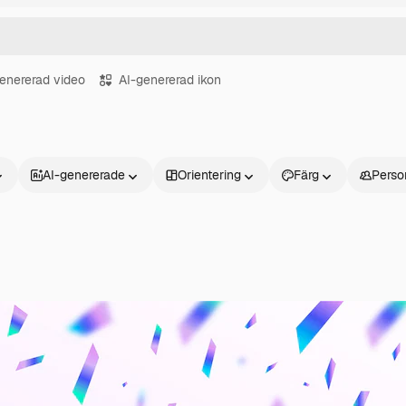
enererad video
AI-genererad ikon
AI-genererade
Orientering
Färg
Perso
Produkter
Kom igång