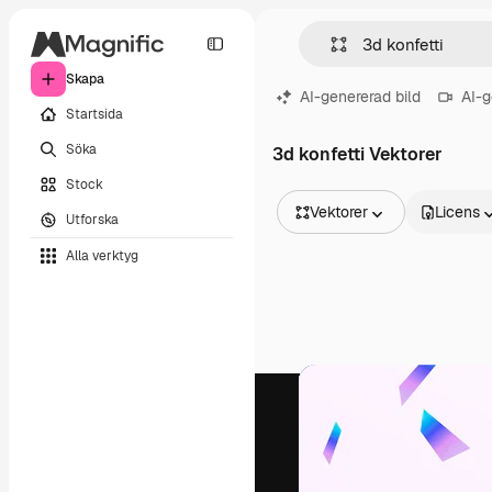
Skapa
AI-genererad bild
AI-g
Startsida
Söka
3d konfetti Vektorer
Stock
Vektorer
Licens
Utforska
Alla bilder
Alla verktyg
Vektorer
Illustrationer
Foton
PSD
Mallar
Mockups
Videor
Filmmaterial
Rörlig grafik
Videomallar
Ikoner
3D-modeller
Teckensnitt