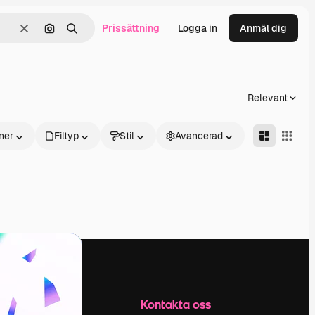
Prissättning
Logga in
Anmäl dig
Rensa
Sök efter bild
Söka
Relevant
ner
Filtyp
Stil
Avancerad
Företag
Kontakta oss