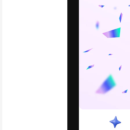
Den kreativa pla
ditt bästa arbet
prenumeranter b
byråer och stud
Svenska
Copyright © 2010