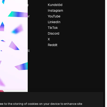
Prissättning
Kundstöd
Om oss
Instagram
Recensioner
YouTube
Karriär
LinkedIn
Söktrender
TikTok
Blogg
Discord
Händelser
X
Slidesgo
Reddit
Sälj innehåll
Pressrum
Söker efter
magnific.ai
ree to the storing of cookies on your device to enhance site