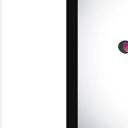
Den kreativa pla
ditt bästa arbet
prenumeranter b
byråer och stud
Svenska
Copyright © 2010