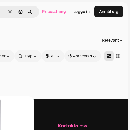
Prissättning
Logga in
Anmäl dig
Rensa
Sök efter bild
Söka
Relevant
ner
Filtyp
Stil
Avancerad
Företag
Kontakta oss