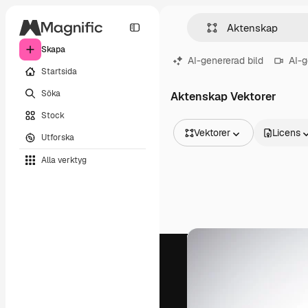
Skapa
AI-genererad bild
AI-g
Startsida
Söka
Aktenskap Vektorer
Stock
Vektorer
Licens
Utforska
Alla bilder
Alla verktyg
Vektorer
Illustrationer
Foton
PSD
Mallar
Mockups
Videor
Filmmaterial
Rörlig grafik
Videomallar
Ikoner
3D-modeller
Teckensnitt