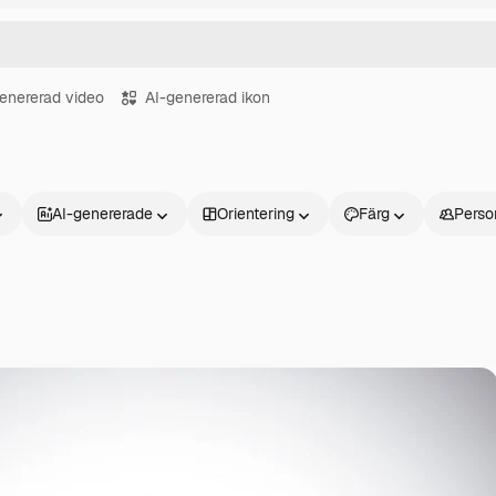
enererad video
AI-genererad ikon
AI-genererade
Orientering
Färg
Perso
Produkter
Kom igång