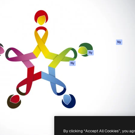
ttformen för att förverkliga
Spaces
Academy
e. Mer än 1 miljon
AI-assistent
Dokumentation
land kreatörer, företag,
AI-bildgenerator
Support
ior.
AI-videogenerator
Användarvillkor
AI-röstgenerator
Integritetspolicy
Stock-innehåll
Original
Ny
MCP för
Cookies policy
Ny
Claude/ChatGPT
Förtroendecenter
Agenter
Ny
Affiliates
API
Företag
Mobilapp
Alla Magnific-
verktyg
-
2026
Freepik Company S.L.U.
Alla rättigheter reserverade
.
By clicking “Accept All Cookies”, you ag