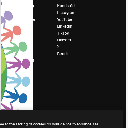
Prissättning
Kundstöd
Om oss
Instagram
Recensioner
YouTube
Karriär
LinkedIn
Söktrender
TikTok
Blogg
Discord
Händelser
X
Slidesgo
Reddit
Sälj innehåll
Pressrum
Söker efter
magnific.ai
ree to the storing of cookies on your device to enhance site