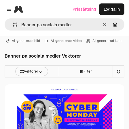
Magnific
Prissättning
Logga in
Close menu
Rensa
Sök eft
AI-genererad bild
AI-genererad video
AI-genererad ikon
Banner pa sociala medier Vektorer
Vektorer
Filter