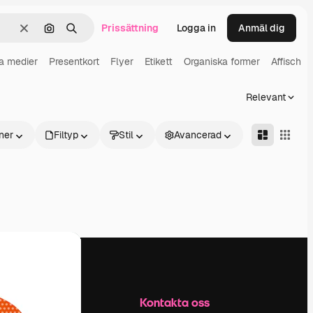
Prissättning
Logga in
Anmäl dig
Rensa
Sök efter bild
Söka
a medier
Presentkort
Flyer
Etikett
Organiska former
Affisch
Relevant
ner
Filtyp
Stil
Avancerad
Företag
Kontakta oss