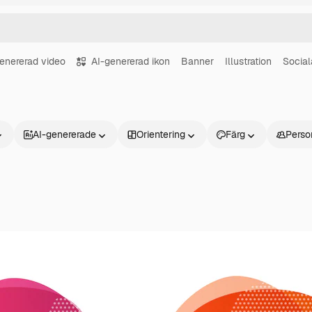
enererad video
AI-genererad ikon
Banner
Illustration
Social
AI-genererade
Orientering
Färg
Perso
Produkter
Kom igång