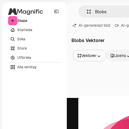
Skapa
AI-genererad bild
AI-g
Startsida
Söka
Blobs Vektorer
Stock
Vektorer
Licens
Utforska
Alla bilder
Alla verktyg
Vektorer
Illustrationer
Foton
PSD
Mallar
Mockups
Videor
Filmmaterial
Rörlig grafik
Videomallar
Ikoner
3D-modeller
Teckensnitt