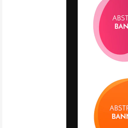
Den kreativa pla
ditt bästa arbet
prenumeranter b
byråer och stud
Svenska
Copyright © 2010