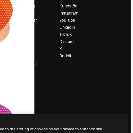
Prissättning
Kundstöd
Om oss
Instagram
Recensioner
YouTube
Karriär
LinkedIn
Söktrender
TikTok
Blogg
Discord
Händelser
X
Slidesgo
Reddit
Sälj innehåll
Pressrum
Söker efter
magnific.ai
ree to the storing of cookies on your device to enhance site