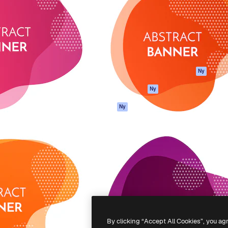
ttformen för att förverkliga
Spaces
Academy
e. Mer än 1 miljon
AI-assistent
Dokumentation
land kreatörer, företag,
AI-bildgenerator
Support
ior.
AI-videogenerator
Användarvillkor
AI-röstgenerator
Integritetspolicy
Stock-innehåll
Original
Ny
MCP för
Cookies policy
Ny
Claude/ChatGPT
Förtroendecenter
Agenter
Ny
Affiliates
API
Företag
Mobilapp
Alla Magnific-
verktyg
-
2026
Freepik Company S.L.U.
Alla rättigheter reserverade
.
By clicking “Accept All Cookies”, you ag