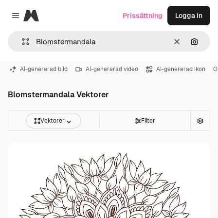
Magnific
Prissättning
Logga in
Close menu
Rensa
Sök eft
AI-genererad bild
AI-genererad video
AI-genererad ikon
O
Blomstermandala Vektorer
Vektorer
Filter